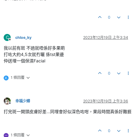
0
C
chloe_ky
2023年12月19日 上午3:34
離線
我以前有斑 不過就唔係好多果啲
打咗大約4,5次就冇曬 係tst果邊
仲送埋一個保濕Facial
0
1 條回覆
此
幸福少婦
2023年12月19日 上午3:36
離線
打完斑一開頭皮膚好差...同埋會好似深色咗咁，果段時間真係好難捱
0
1 條回覆
一