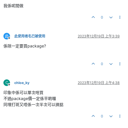
我係呢間做
0
此
此使用者名已被使用
2023年12月19日 上午3:39
離線
係咪一定要買package?
0
C
chloe_ky
2023年12月19日 上午4:38
離線
印象中係可以單次咁買
不過package價一定係平啲囉
同埋打斑又唔係一次半次可以搞掂
0