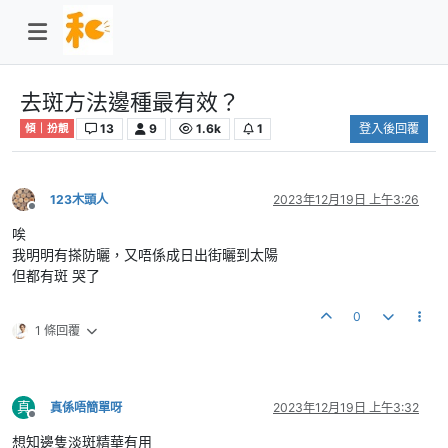
去斑方法邊種最有效？
13
9
1.6k
1
登入後回覆
傾｜扮靚
123木頭人
2023年12月19日 上午3:26
離線
唉
我明明有搽防曬，又唔係成日出街曬到太陽
但都有斑 哭了
0
1 條回覆
真
真係唔簡單呀
2023年12月19日 上午3:32
離線
想知邊隻淡斑精華有用