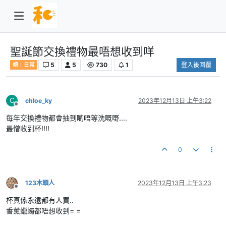
聖誕節交換禮物最唔想收到咩
5
5
730
1
登入後回覆
傾｜日常
C
chloe_ky
2023年12月13日 上午3:22
離線
每年交換禮物都會抽到啲唔等洗嘅嘢....
最憎收到杯!!!!
0
123木頭人
2023年12月13日 上午3:23
離線
杯真係永遠都有人買..
香薰蠟蠋都唔想收到= =