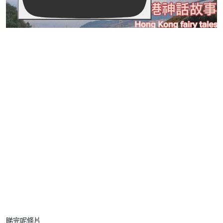
睇完呢條片