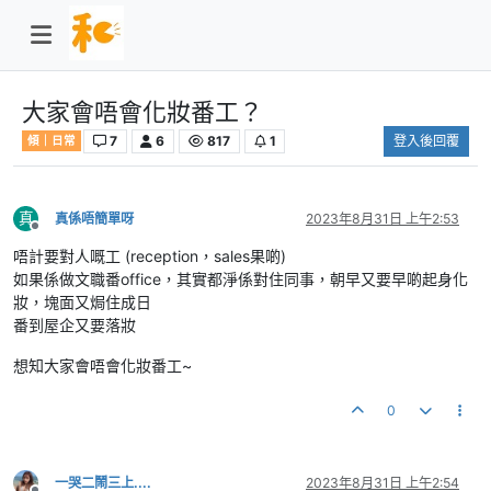
大家會唔會化妝番工？
7
6
817
1
登入後回覆
傾｜日常
真
真係唔簡單呀
2023年8月31日 上午2:53
離線
唔計要對人嘅工 (reception，sales果啲)
如果係做文職番office，其實都淨係對住同事，朝早又要早啲起身化
妝，塊面又焗住成日
番到屋企又要落妝
想知大家會唔會化妝番工~
0
一哭二鬧三上....
2023年8月31日 上午2:54