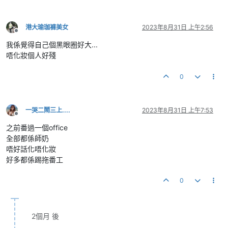
港大瑜珈褲美女
2023年8月31日 上午2:56
離線
我係覺得自己個黑眼圈好大...
唔化妝個人好殘
0
一哭二鬧三上....
2023年8月31日 上午7:53
離線
之前番過一個office
全部都係師奶
唔好話化唔化妝
好多都係踢拖番工
0
2個月 後