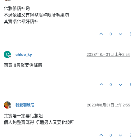
離線
化妝係精神啲
不過依加又有得整眉整眼睫毛果啲
其實唔化都好精神
0
C
chloe_ky
2023年8月31日 上午2:54
離線
同意!!!最緊要係條眉
0
我愛羽維尼
2023年8月31日 上午2:55
離線
其實唔一定要化妝姐
個人夠整齊咪得 唔通男人又要化妝咩
0