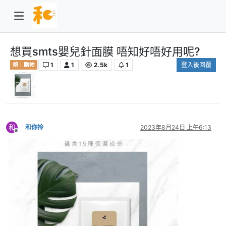
想買smts嬰兒針面膜 唔知好唔好用呢?
1
1
2.5k
1
登入後回覆
傾｜購物
和
和你拎
2023年8月24日 上午6:13
離線