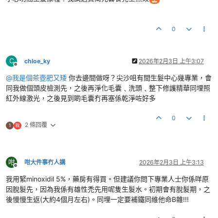
0
C
chloe_ky
2026年2月3日 上午3:07
離線
@
我是個茶壺肥又矮
你去邊間做呀？尖沙咀有間生髮中心幾專業，會
同我做個頭皮檢測先，之後再淨化毛囊﹑洗頭﹑整下修護精華同埋照
紅外線激光，之後見到啲毛囊冇再塞係乾淨咗好多
0
2 條回覆
1
我
咁
咁大件事冇人講
2026年2月3日 上午3:13
離線
我用緊minoxidil 5%，藥房有得買。但建議你問下專業人士你係咩原
因脫髮先，因為我係有雄性禿先用呢隻生髮水。初期會有脫髮期，之
後慢慢生返(大約4個月左右)。同埋一定要補鐵同維他命B雜!!!