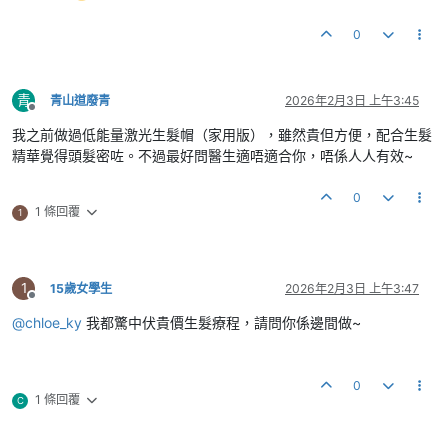
0
青
青山道廢青
2026年2月3日 上午3:45
離線
我之前做過低能量激光生髮帽（家用版），雖然貴但方便，配合生髮
精華覺得頭髮密咗。不過最好問醫生適唔適合你，唔係人人有效~
0
1 條回覆
1
1
15歲女學生
2026年2月3日 上午3:47
離線
@
chloe_ky
我都驚中伏貴價生髮療程，請問你係邊間做~
0
1 條回覆
C