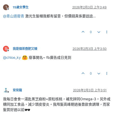
1
15歲女學生
2026年2月3日 上午3:49
離線
@
青山道廢青
激光生髮帽我都有留意，但價錢真係要諗諗…
0
我
我是個茶壺肥又矮
2026年2月3日 上午3:50
離線
@
chloe_ky
廢事開名~ fb廣告成日見到
0
背背龍
2026年2月3日 上午3:51
離線
我每日會食一湯匙黑芝麻粉+原粒核桃，補充鋅同Omega-3。另外戒
糖同加工食品，減少頭皮發炎。我甩髮高峰期過後靠飲食調理，而家
髮質好過以前