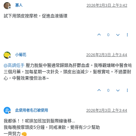
寡人
2026年2月3日 上午3:42
離線
試下用頭皮按摩梳，促進血液循環
0
小菊花
2026年2月3日 上午3:44
離線
@
高調低手
壓力脫髮中醫通常歸類為肝鬱血虛。我喺觀塘睇中醫食咗
三個月藥，加每星期一次針灸，頭皮出油減少，髮根實咗。不過要耐
心，中醫效果慢但治本~
0
此
此使用者名已被使用
2026年2月3日 上午3:44
離線
我都係！！呢排加班加到髮際線後移…
我每晚按摩頭皮5分鐘，同戒凍飲，覺得有少少幫助
一齊努力