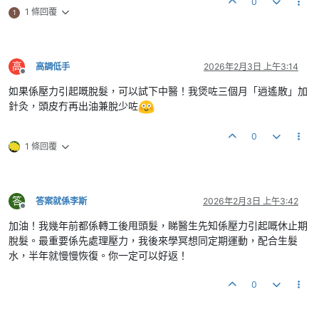
0
1 條回覆
1
高
高調低手
2026年2月3日 上午3:14
離線
如果係壓力引起嘅脫髮，可以試下中醫！我煲咗三個月「逍遙散」加
針灸，頭皮冇再出油兼脫少咗
0
1 條回覆
答
答案就係李斯
2026年2月3日 上午3:42
離線
加油！我幾年前都係轉工後甩頭髮，睇醫生先知係壓力引起嘅休止期
脫髮。最重要係先處理壓力，我後來學冥想同定期運動，配合生髮
水，半年就慢慢恢復。你一定可以好返！
0