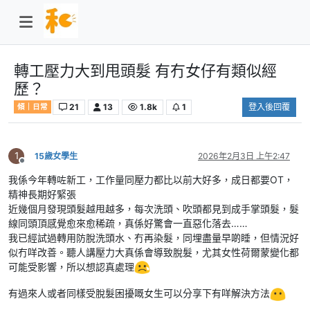
轉工壓力大到甩頭髮 有冇女仔有類似經
歷？
21
13
1.8k
1
登入後回覆
傾｜日常
1
15歲女學生
2026年2月3日 上午2:47
離線
我係今年轉咗新工，工作量同壓力都比以前大好多，成日都要OT，
精神長期好緊張
近幾個月發現頭髮越甩越多，每次洗頭、吹頭都見到成手掌頭髮，髮
線同頭頂感覺愈來愈稀疏，真係好驚會一直惡化落去……
我已經試過轉用防脫洗頭水、冇再染髮，同埋盡量早啲睡，但情況好
似冇咩改善。聽人講壓力大真係會導致脫髮，尤其女性荷爾蒙變化都
可能受影響，所以想認真處理
有過來人或者同樣受脫髮困擾嘅女生可以分享下有咩解決方法