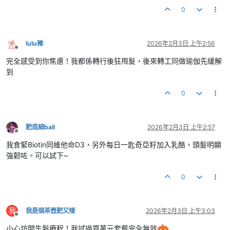
0
lulu豬
2026年2月3日 上午2:56
離線
完全感受到你焦慮！我都係轉行後狂甩髮，後來轉工同做瑜伽先緩解
到
0
肥底細ball
2026年2月3日 上午2:57
離線
我食緊Biotin同維他命D3，另外每日一匙奇亞籽加入乳酪，頭髮明顯
強韌咗。可以試下~
0
我
我是個茶壺肥又矮
2026年2月3日 上午3:03
離線
小心坊間生髮療程！我試過買萬元套餐完全無效