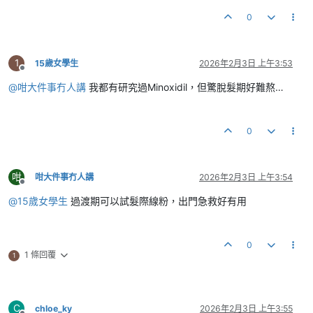
0
1
15歲女學生
2026年2月3日 上午3:53
離線
@
咁大件事冇人講
我都有研究過Minoxidil，但驚脫髮期好難熬…
0
咁
咁大件事冇人講
2026年2月3日 上午3:54
離線
@
15歲女學生
過渡期可以試髮際線粉，出門急救好有用
0
1 條回覆
1
C
chloe_ky
2026年2月3日 上午3:55