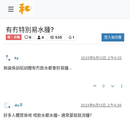
有冇特別易水腫?
6
4
535
1
登入後回覆
傾｜扮靚
ky
2023年6月12日 上午4:35
離線
無論係訓前訓醒有冇飲水都會好易腫...
0
du子
2023年6月12日 上午4:36
離線
好多人體質係咁 唔飲水都水腫~ 通常晏就就消腫?